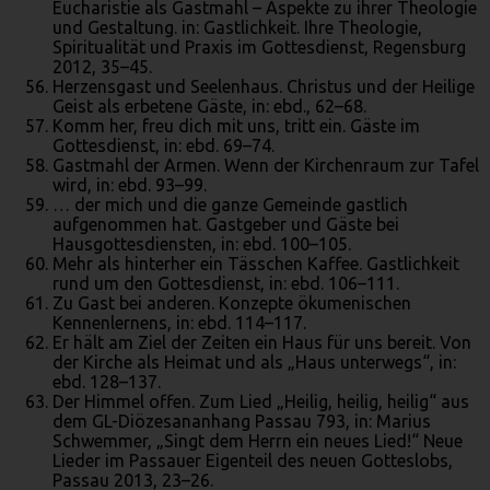
Eucharistie als Gastmahl – Aspekte zu ihrer Theologie
und Gestaltung. in: Gastlichkeit. Ihre Theologie,
Spiritualität und Praxis im Gottesdienst, Regensburg
2012, 35–45.
Herzensgast und Seelenhaus. Christus und der Heilige
Geist als erbetene Gäste, in: ebd., 62–68.
Komm her, freu dich mit uns, tritt ein. Gäste im
Gottesdienst, in: ebd. 69–74.
Gastmahl der Armen. Wenn der Kirchenraum zur Tafel
wird, in: ebd. 93–99.
… der mich und die ganze Gemeinde gastlich
aufgenommen hat. Gastgeber und Gäste bei
Hausgottesdiensten, in: ebd. 100–105.
Mehr als hinterher ein Tässchen Kaffee. Gastlichkeit
rund um den Gottesdienst, in: ebd. 106–111.
Zu Gast bei anderen. Konzepte ökumenischen
Kennenlernens, in: ebd. 114–117.
Er hält am Ziel der Zeiten ein Haus für uns bereit. Von
der Kirche als Heimat und als „Haus unterwegs“, in:
ebd. 128–137.
Der Himmel offen. Zum Lied „Heilig, heilig, heilig“ aus
dem GL-Diözesananhang Passau 793, in: Marius
Schwemmer, „Singt dem Herrn ein neues Lied!“ Neue
Lieder im Passauer Eigenteil des neuen Gotteslobs,
Passau 2013, 23–26.