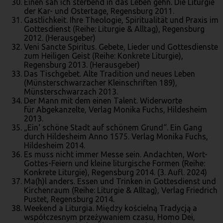
Einen sah ich sterbend in das Leben gehn. Die Liturgie
der Kar- und Ostertage, Regensburg 2011.
Gastlichkeit. Ihre Theologie, Spiritualität und Praxis im
Gottesdienst (Reihe: Liturgie & Alltag), Regensburg
2012. (Herausgeber)
Veni Sancte Spiritus. Gebete, Lieder und Gottesdienste
zum Heiligen Geist (Reihe: Konkrete Liturgie),
Regensburg 2013. (Herausgeber)
Das Tischgebet. Alte Tradition und neues Leben
(Münsterschwarzacher Kleinschriften 189),
Münsterschwarzach 2013.
Der Mann mit dem einen Talent. Widerworte
für Abgekanzelte, Verlag Monika Fuchs, Hildesheim
2013.
„Ein‘ schöne Stadt auf schönem Grund“. Ein Gang
durch Hildesheim Anno 1575. Verlag Monika Fuchs,
Hildesheim 2014.
Es muss nicht immer Messe sein. Andachten, Wort-
Gottes-Feiern und kleine liturgische Formen (Reihe:
Konkrete Liturgie), Regensburg 2014. (3. Aufl. 2024)
Ma(h)l anders. Essen und Trinken in Gottesdienst und
Kirchenraum (Reihe: Liturgie & Alltag), Verlag Friedrich
Pustet, Regensburg 2014.
Weekend a Liturgia. Między kościelną Tradycją a
współczesnym przeżywaniem czasu, Homo Dei,