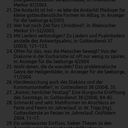
Merkur 47/2003.
Die Andacht ist tot – es lebe die Andacht! Plädoyer für
kleine gottesdienstliche Formen im Alltag, in: Anzeiger
für die Seelsorge 6/2003.
Wer hat noch Zeit fürs Christkind?, in: Rheinischer
Merkur 51–52/2003.
Mit Liedern verkündigen? Zu Liedern und Psalmliedern
anstelle des Antwortpsalms, in: Gottesdienst 37
(2003), 121–123.
Offen für das, was die Menschen bewegt? Von der
Diakonie in der Eucharistie ist oft nur wenig zu spüren,
in: Anzeiger für die Seelsorge 4/2004
Wohl denen, die da wandeln? Das problematische
Genre der Heiligenbilder, in: Anzeiger für die Seelsorge,
11/2004.
Händewaschung auch des Diakons und der
Kommunionhelfer?, in: Gottesdienst 38 (2004), 35.
„Komm, herrlicher Festtag!“ Eine liturgische Eröffnung
des Sonntags, in: Gottesdienst 38 (2004), 84–85.
Schmeckt und seht. Mahlformen im Anschluss an
Feste und Feiern im Jahreslauf, in: W. Tripp (Hg.),
Gottesdienste an Festen im Jahreslauf, Ostfildern
2004, 11–17.
Ein unbewusster Einfluss. Sieben Thesen zu den