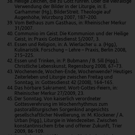
Heilige Zeichen, die zu Gott führen. Über die vielfältige
Verwendung der Bilder in der Liturgie, in: E.
Garhammer (Hg.), BilderStreit. Theologie auf
Augenhöhe, Würzburg 2007, 187–200.
Vom Bethaus zum Gasthaus, in: Rheinischer Merkur
31/2007.
Communio im Geist. Die Kommunion und der Heilige
Geist, in: Praxis Gottesdienst 5/2007, 3.
Essen und Religion, in: A. Wierlacher u. a. (Hgg.),
Kulinaristik. Forschung – Lehre – Praxis, Berlin 2008,
215–225.
Essen und Trinken, in: P. Bubmann / B. Sill (Hgg.),
Christliche Lebenskunst, Regensburg 2008, 67–73.
Wochenende, Wochen-Ende, Wochenwende? Heutiges
Zeiterleben und Liturgie zwischen Freitag und
Sonntag, in: Gottesdienst 42 (2008), 164–165.
Das hörbare Sakrament. Wort-Gottes-Feiern, in:
Rheinischer Merkur 27/2009, 23.
Der Sonntag. Von kaiserlich verordneter
Gottesverehrung im Wochenrhythmus zum
pastoralliturgischen Sorgenkind angesichts
gesellschaftlicher Nivellierung, in: M. Klöckener / A.
Urban (Hgg.), Liturgie in Wendezeiten. Zwischen
konstantinischem Erbe und offener Zukunft, Trier
2009, 86-109.