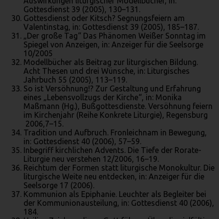
Auswirkungen liturgischer Modellbücher, in:
Gottesdienst 39 (2005), 130–131.
Gottesdienst oder Kitsch? Segnungsfeiern am
Valentinstag, in: Gottesdienst 39 (2005), 185–187.
„Der große Tag“ Das Phänomen Weißer Sonntag im
Spiegel von Anzeigen, in: Anzeiger für die Seelsorge
10/2005
Modellbücher als Beitrag zur liturgischen Bildung.
Acht Thesen und drei Wünsche, in: Liturgisches
Jahrbuch 55 (2005), 113–119.
So ist Versöhnung!? Zur Gestaltung und Erfahrung
eines „Lebensvollzugs der Kirche“, in: Monika
Maßmann (Hg.), Bußgottesdienste. Versöhnung feiern
im Kirchenjahr (Reihe Konkrete Liturgie), Regensburg
2006,7–15.
Tradition und Aufbruch. Fronleichnam in Bewegung,
in: Gottesdienst 40 (2006), 57–59.
Inbegriff kirchlichen Advents. Die Tiefe der Rorate-
Liturgie neu verstehen 12/2006, 16–19.
Reichtum der Formen statt liturgische Monokultur. Die
liturgische Weite neu entdecken, in: Anzeiger für die
Seelsorge 17 (2006).
Kommunion als Epiphanie. Leuchter als Begleiter bei
der Kommunionausteilung, in: Gottesdienst 40 (2006),
184.