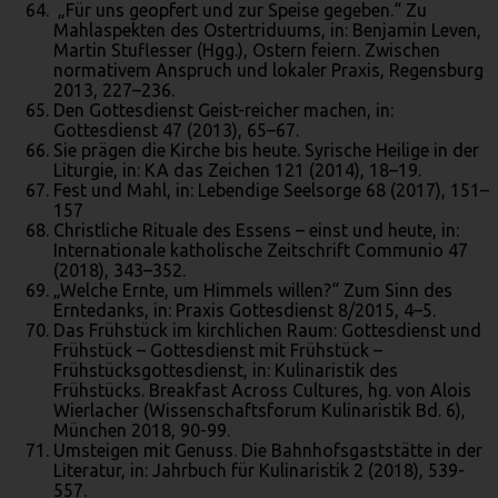
„Für uns geopfert und zur Speise gegeben.“ Zu
Mahlaspekten des Ostertriduums, in: Benjamin Leven,
Martin Stuflesser (Hgg.), Ostern feiern. Zwischen
normativem Anspruch und lokaler Praxis, Regensburg
2013, 227–236.
Den Gottesdienst Geist-reicher machen, in:
Gottesdienst 47 (2013), 65–67.
Sie prägen die Kirche bis heute. Syrische Heilige in der
Liturgie, in: KA das Zeichen 121 (2014), 18–19.
Fest und Mahl, in: Lebendige Seelsorge 68 (2017), 151–
157
Christliche Rituale des Essens – einst und heute, in:
Internationale katholische Zeitschrift Communio 47
(2018), 343–352.
„Welche Ernte, um Himmels willen?“ Zum Sinn des
Erntedanks, in: Praxis Gottesdienst 8/2015, 4–5.
Das Frühstück im kirchlichen Raum: Gottesdienst und
Frühstück – Gottesdienst mit Frühstück –
Frühstücksgottesdienst, in: Kulinaristik des
Frühstücks. Breakfast Across Cultures, hg. von Alois
Wierlacher (Wissenschaftsforum Kulinaristik Bd. 6),
München 2018, 90-99.
Umsteigen mit Genuss. Die Bahnhofsgaststätte in der
Literatur, in: Jahrbuch für Kulinaristik 2 (2018), 539-
557.