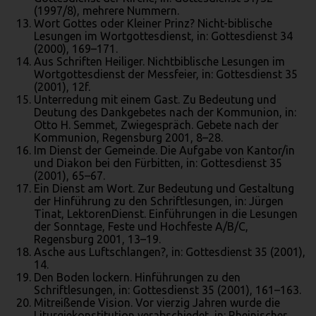
(1997/8), mehrere Nummern.
Wort Gottes oder Kleiner Prinz? Nicht-biblische
Lesungen im Wortgottesdienst, in: Gottesdienst 34
(2000), 169–171.
Aus Schriften Heiliger. Nichtbiblische Lesungen im
Wortgottesdienst der Messfeier, in: Gottesdienst 35
(2001), 12f.
Unterredung mit einem Gast. Zu Bedeutung und
Deutung des Dankgebetes nach der Kommunion, in:
Otto H. Semmet, Zwiegespräch. Gebete nach der
Kommunion, Regensburg 2001, 8–28.
Im Dienst der Gemeinde. Die Aufgabe von Kantor/in
und Diakon bei den Fürbitten, in: Gottesdienst 35
(2001), 65–67.
Ein Dienst am Wort. Zur Bedeutung und Gestaltung
der Hinführung zu den Schriftlesungen, in: Jürgen
Tinat, LektorenDienst. Einführungen in die Lesungen
der Sonntage, Feste und Hochfeste A/B/C,
Regensburg 2001, 13–19.
Asche aus Luftschlangen?, in: Gottesdienst 35 (2001),
14.
Den Boden lockern. Hinführungen zu den
Schriftlesungen, in: Gottesdienst 35 (2001), 161–163.
Mitreißende Vision. Vor vierzig Jahren wurde die
Liturgiekonstitution verabschiedet, in: Rheinischer