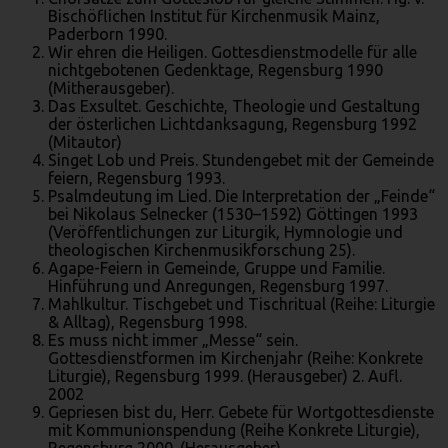
Bischöflichen Institut für Kirchenmusik Mainz,
Paderborn 1990.
Wir ehren die Heiligen. Gottesdienstmodelle für alle
nichtgebotenen Gedenktage, Regensburg 1990
(Mitherausgeber).
Das Exsultet. Geschichte, Theologie und Gestaltung
der österlichen Lichtdanksagung, Regensburg 1992
(Mitautor)
Singet Lob und Preis. Stundengebet mit der Gemeinde
feiern, Regensburg 1993.
Psalmdeutung im Lied. Die Interpretation der „Feinde“
bei Nikolaus Selnecker (1530–1592) Göttingen 1993
(Veröffentlichungen zur Liturgik, Hymnologie und
theologischen Kirchenmusikforschung 25).
Agape-Feiern in Gemeinde, Gruppe und Familie.
Hinführung und Anregungen, Regensburg 1997.
Mahlkultur. Tischgebet und Tischritual (Reihe: Liturgie
& Alltag), Regensburg 1998.
Es muss nicht immer „Messe“ sein.
Gottesdienstformen im Kirchenjahr (Reihe: Konkrete
Liturgie), Regensburg 1999. (Herausgeber) 2. Aufl.
2002
Gepriesen bist du, Herr. Gebete für Wortgottesdienste
mit Kommunionspendung (Reihe Konkrete Liturgie),
Regensburg 2000. (Herausgeber)