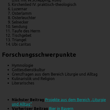
(zus. mit W.Schepping, Köln)
Kirchenlied IV. praktisch-theologisch
Luzernar
Osterlamm
Osterleuchter
Selnecker
Sendung
Taufe des Herrn
Tischgebet
Triangel
Ubi caritas
Forschungsschwerpunkte
Hymnologie
Gottesdienstkultur
Grenzfragen aus dem Bereich Liturgie und Alltag
Kulinaristik und Religion
Literarisches
Nächster Beitrag
Projekte aus dem Bereich „Liturgie
und Alltag“
Vorheriger Beitrag
Bier in Bayern