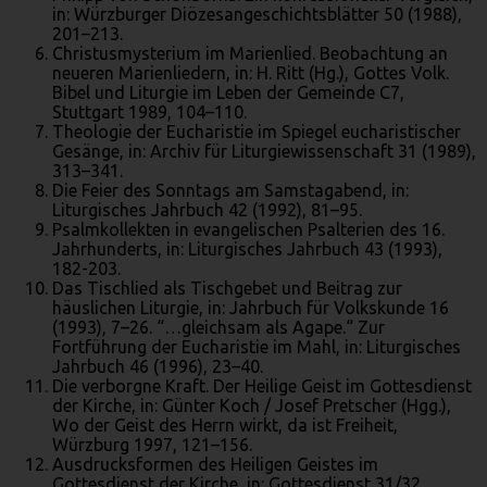
in: Würzburger Diözesangeschichtsblätter 50 (1988),
201–213.
Christusmysterium im Marienlied. Beobachtung an
neueren Marienliedern, in: H. Ritt (Hg.), Gottes Volk.
Bibel und Liturgie im Leben der Gemeinde C7,
Stuttgart 1989, 104–110.
Theologie der Eucharistie im Spiegel eucharistischer
Gesänge, in: Archiv für Liturgiewissenschaft 31 (1989),
313–341.
Die Feier des Sonntags am Samstagabend, in:
Liturgisches Jahrbuch 42 (1992), 81–95.
Psalmkollekten in evangelischen Psalterien des 16.
Jahrhunderts, in: Liturgisches Jahrbuch 43 (1993),
182-203.
Das Tischlied als Tischgebet und Beitrag zur
häuslichen Liturgie, in: Jahrbuch für Volkskunde 16
(1993), 7–26. “…gleichsam als Agape.“ Zur
Fortführung der Eucharistie im Mahl, in: Liturgisches
Jahrbuch 46 (1996), 23–40.
Die verborgne Kraft. Der Heilige Geist im Gottesdienst
der Kirche, in: Günter Koch / Josef Pretscher (Hgg.),
Wo der Geist des Herrn wirkt, da ist Freiheit,
Würzburg 1997, 121–156.
Ausdrucksformen des Heiligen Geistes im
Gottesdienst der Kirche, in: Gottesdienst 31/32