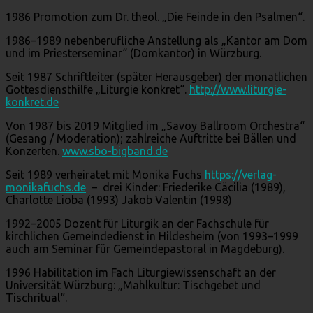
1986 Promotion zum Dr. theol. „Die Feinde in den Psalmen“.
1986–1989 nebenberufliche Anstellung als „Kantor am Dom
und im Priesterseminar“ (Domkantor) in Würzburg.
Seit 1987 Schriftleiter (später Herausgeber) der monatlichen
Gottesdiensthilfe „Liturgie konkret“.
http://www.liturgie-
konkret.de
Von 1987 bis 2019 Mitglied im „Savoy Ballroom Orchestra“
(Gesang / Moderation); zahlreiche Auftritte bei Bällen und
Konzerten.
www.sbo-bigband.de
Seit 1989 verheiratet mit Monika Fuchs
https://verlag-
monikafuchs.de
– drei Kinder: Friederike Cäcilia (1989),
Charlotte Lioba (1993) Jakob Valentin (1998)
1992–2005 Dozent für Liturgik an der Fachschule für
kirchlichen Gemeindedienst in Hildesheim (von 1993–1999
auch am Seminar für Gemeindepastoral in Magdeburg).
1996 Habilitation im Fach Liturgiewissenschaft an der
Universität Würzburg: „Mahlkultur: Tischgebet und
Tischritual“.