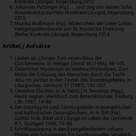
Konkrete Liturgie), Regensburg 2012
Johannes Putzinger (Hg.) … und zeig uns deinen Sohn.
Rosenkranzandachten (Konkrete Liturgie), Regensburg
2015.
Monika Maßmann (Hg.), Widerschein der Liebe Gottes.
Heiligengottesdienste von St. Martin bis Dreikönig
(Reihe: Konkrete Liturgie), Regensburg 2014.
Artikel / Aufsätze
Läuten als Liturgie. Zum neuen Ritus der
Glockenweihe, in: Heiliger Dienst 40 (1986), 98-105.
Österliches Mysterium im Weihnachtsfestkreis. Zum
Motiv der Erlösung des Menschen durch die Taufe
Jesu im Jordan in den Texten des Stundengebetes, in:
Liturgisches Jahrbuch 37 (1987), 195–207.
Geweihte Glocken, in: A. Heinz / H. Rennings (Hgg.),
Heute segnen. Werkbuch zum Benediktionale, Freiburg
i. Br. 1987, 74–88.
Der Sonntag im Lied. Sonntagslieder in evangelischen
und katholischen Gesangbüchern, in: H. Ritt (Hg.),
Gottes Volk. Bibel und Liturgie im Leben der Gemeinde
B 5, Stuttgart 1988, 74–88.
Schriftauslegung in den Evangelienliedern Johann
Philipp von Schönborns. Ein konfessioneller Vergleich,