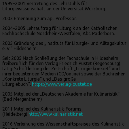
1999–2001 Vertretung des Lehrstuhls für
Liturgiewissenschaft an der Universität Würzburg.
2003 Ernennung zum apl. Professor.
2004–2005 Lehrauftrag für Liturgik an der Katholischen
Fachhochschule Nordrhein-Westfalen, Abt. Paderborn.
2005 Gründung des „Instituts für Liturgie- und Alltagskultur
e. V.“ Hildesheim.
Seit 2005 Nach Schließung der Fachschule in Hildesheim
freiberuflich für den Verlag Friedrich Pustet (Regensburg)
tätig: Schriftleitung der Zeitschrift „Liturgie konkret“ und
ihrer begleitenden Medien (CD/online) sowie der Buchreihen
„Konkrete Liturgie“ und „Das große
Liturgiebuch“.
https://www.verlag-pustet.de
2005 Mitglied der „Deutschen Akademie für Kulinaristik“
(Bad Mergentheim)
2011 Mitglied des Kulinaristik-Forums
(Heidelberg)
http://www.kulinaristik.net
2016 Verleihung des Wissenschaftspreises des Kulinaristik-
Forums.