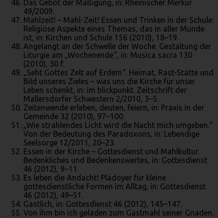
Das Gebot der Mäßigung, in: Rheinischer Merkur
49/2009.
Mahlzeit! – Mahl-Zeit! Essen und Trinken in der Schule:
Religiöse Aspekte eines Themas, das in aller Munde
ist, in: Kirchen und Schule 156 (2010), 18–19.
Angelangt an der Schwelle der Woche. Gestaltung der
Liturgie am „Wochenende“, in: Musica sacra 130
(2010), 30 f.
„Seht Gottes Zelt auf Erdem“. Heimat, Rast-Stätte und
Bild unseres Zieles – was uns die Kirche für unser
Leben schenkt, in: im blickpunkt. Zeitschrift der
Mallersdorfer Schwestern 2/2010, 3–5.
Zeitenwende erleben, deuten, feiern, in: Praxis in der
Gemeinde 32 (2010), 97–100.
„Wie strahlendes Licht wird die Nacht mich umgeben.“
Von der Bedeutung des Paradoxons, in: Lebendige
Seelsorge 12/2011, 20–23.
Essen in der Kirche – Gottesdienst und Mahlkultur.
Bedenkliches und Bedenkenswertes, in: Gottesdienst
46 (2012), 9–11.
Es leben die Andacht! Plädoyer für kleine
gottesdienstliche Formen im Alltag, in: Gottesdienst
46 (2012), 49–51.
Gastlich, in: Gottesdienst 46 (2012), 145–147.
Von ihm bin ich geladen zum Gastmahl seiner Gnaden.